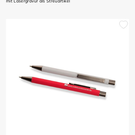
mit Lasergravur als Streuartikel