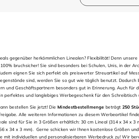
als gegenüber herkömmlichen Linealen? Flexibilität! Denn unsere
00% bruchsicher! Sie sind besonders bei Schulen, Unis, in der Arc
udem eignen Sie sich perfekt als preiswerter Streuartikel auf Mes
egenstände sind, werden Sie so gut wie täglich benutzt. Dadurch b
rn und Geschäftspartnern besonders gut in Erinnerung. Auch für 
n perfektes und langlebiges Werbegeschenk für den Schreibtisch 
ann bestellen Sie jetzt! Die
Mindestbestellmenge
beträgt
250 Stü
reigabe. Alle weiteren Informationen zu diesem Werbeartikel find
le sind für Sie in 3 Größen erhältlich: 30 cm Lineal (314 x 34 x 3
(156 x 34 x 3 mm). Gerne schicken wir Ihnen kostenlose Größen un
e mit individuellen und personalisierbaren Werbedruck zu! Wir ber