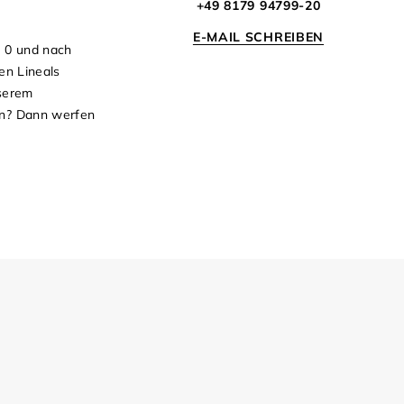
+49 8179 94799-20
E-MAIL SCHREIBEN
e 0 und nach
en Lineals
nserem
eln? Dann werfen