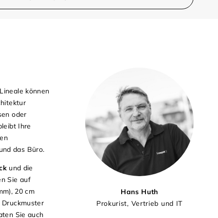
 Lineale können
hitektur
sen oder
leibt Ihre
den
und das Büro.
ck
und die
en Sie auf
 mm), 20 cm
Hans Huth
d Druckmuster
Prokurist, Vertrieb und IT
aten Sie auch