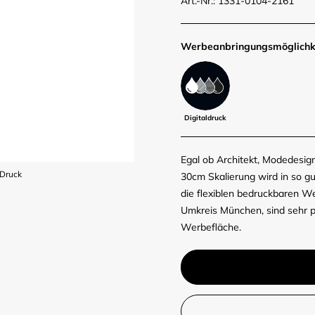
Art.-Nr.: 1331-0104-2161
Werbe­anbringungs­möglich­k
Digitaldruck
Egal ob Architekt, Modedesign
-Druck
30cm Skalierung wird in so g
die flexiblen bedruckbaren 
Umkreis München, sind sehr pr
Werbefläche.