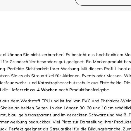
eal können Sie nicht zerbrechen! Es besteht aus hochflexiblem Mat
el für Grundschüler besonders gut geeignet. Ein Markenprodukt best
ng. Perfekte Sichtbarkeit Ihrer Werbung. Mit diesem Profi-Lineal 
Nutzen Sie es als Streuartikel für Aktionen, Events oder Messen. W
ndesfeuerwehr- und Katastrophenschutzschule aus Elsterheide. Die
d die
Lieferzeit ca. 4 Wochen
nach Produktionsfreigabe.
eht aus dem Werkstoff TPU und ist frei von PVC und Phthalate-We
 Skalen an beiden Seiten. In den Längen 30, 20 und 10 cm erhältlic
, rot, blau, gelb transparent und im gedeckten Schwarz und Weiß. 
 Firmenwerbung bedruckbar. Viel Platz zur Darstellung Ihrer Produkt
druck. Perfekt geeignet als Streuartikel für die Bildungsbranche. Z