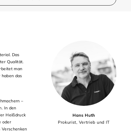
erial. Das
er Qualität.
arbeitet man
ir haben das
ichmachern –
h. In den
Per Heißdruck
Hans Huth
e oder
Prokurist, Vertrieb und IT
um Verschenken