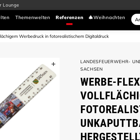
r Lounge
lten
Themenwelten
🎄Weihnachten
lflächigem Werbedruck in fotorealistischem Digitaldruck
LANDESFEUERWEHR- UND
SACHSEN
WERBE-FLEX
VOLLFLÄCHI
FOTOREALIS
UNKAPUTTBA
HERGESTELL