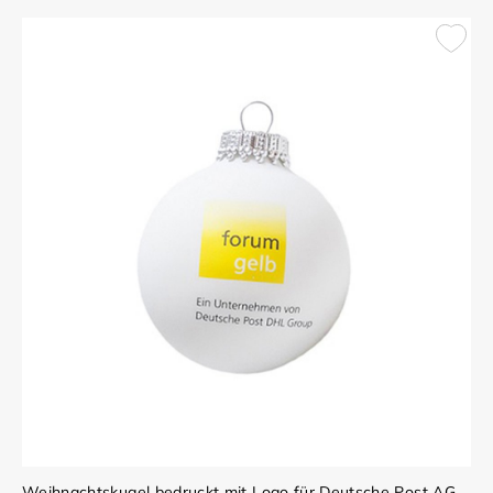
Weihnachtskugel bedruckt mit Logo für Deutsche Post AG