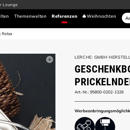
r Lounge
lten
Themenwelten
🎄Weihnachten
x Relax
LERCHE: GMBH HERSTELL
GESCHENKBO
PRICKELNDE
Art.-Nr.: 95800-0202-1326
Werbe­anbringungs­möglich­k