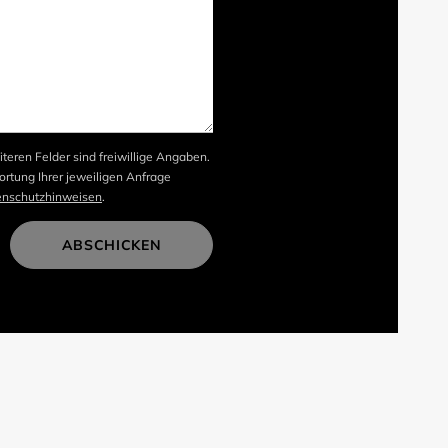
iteren Felder sind freiwillige Angaben.
rtung Ihrer jeweiligen Anfrage
enschutzhinweisen
.
ABSCHICKEN