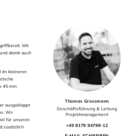
iffbereit. Mit
 und damit auch
 im kleineren
ktische
 x 45 mm
Thomas Grossmann
er ausgeklappt
Geschäftsführung & Leitung
on. Wir
Projektmanagement
iel für unseren
+49 8179 94799-12
 zusätzlich
E-MAIL SCHREIBEN