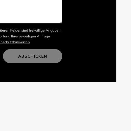
iteren Felder sind freiwillige Angaben.
rtung Ihrer jeweiligen Anfrage
enschutzhinweisen
.
ABSCHICKEN