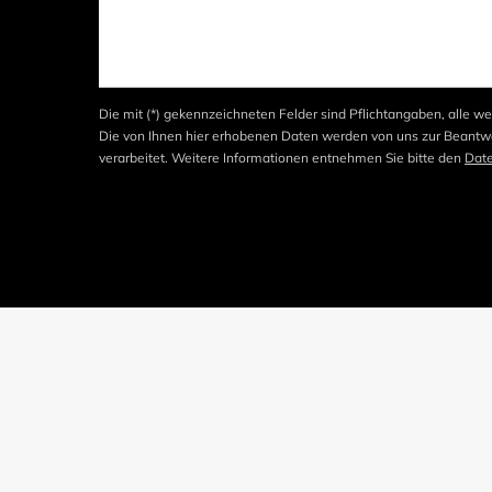
Die mit (*) gekennzeichneten Felder sind Pflichtangaben, alle we
Die von Ihnen hier erhobenen Daten werden von uns zur Beantwo
verarbeitet. Weitere Informationen entnehmen Sie bitte den
Dat