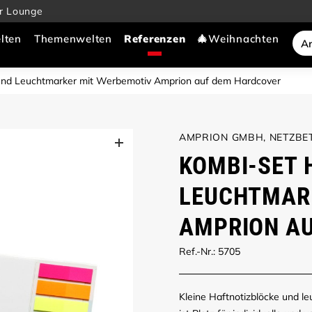
r Lounge
lten
Themenwelten
🎄Weihnachten
und Leuchtmarker mit Werbemotiv Amprion auf dem Hardcover
AMPRION GMBH, NETZBE
KOMBI-SET 
LEUCHTMAR
AMPRION A
Ref.-Nr.: 5705
Kleine Haftnotizblöcke und l