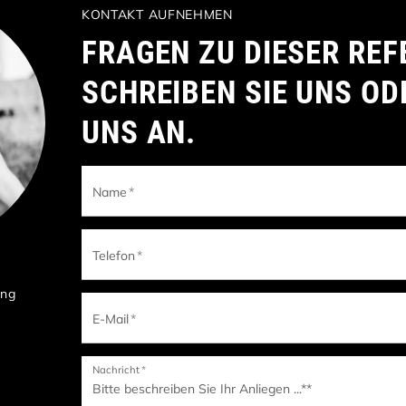
KONTAKT AUFNEHMEN
FRAGEN ZU DIESER REF
SCHREIBEN SIE UNS OD
UNS AN.
Name
*
Telefon
*
ung
E-Mail
*
Nachricht
*