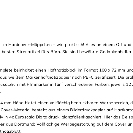
im Hardcover-Mäppchen – wie praktisch! Alles an einem Ort und gr
 besten Streuartikel fürs Büro. Sie sind bewährte Gedankenhelfer
plete beinhaltet einen Haftnotizblock im Format 100 x 72 mm und
 aus weißem Markenhaftnotizpapier nach PEFC zertifiziert. Die pra
Zusätzlich mit Filmmarker in fünf verschiedenen Farben, jeweils 12
.
14 mm Höhe bietet einen vollflächig bedruckbaren Werbebereich, d
Cover-Material besteht aus einem Bilderdruckpapier auf Hartkart
iv in 4c Euroscala Digitaldruck, glanzfolienkaschiert. Hier das Beisp
r aus Dortmund: Vollflächige Werbegestaltung auf dem Cover und
notizblatt.