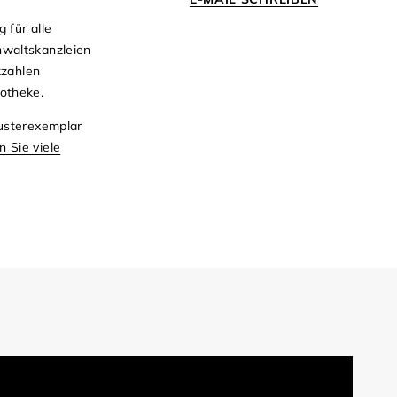
 für alle
nwaltskanzleien
kzahlen
potheke.
Musterexemplar
 Sie viele