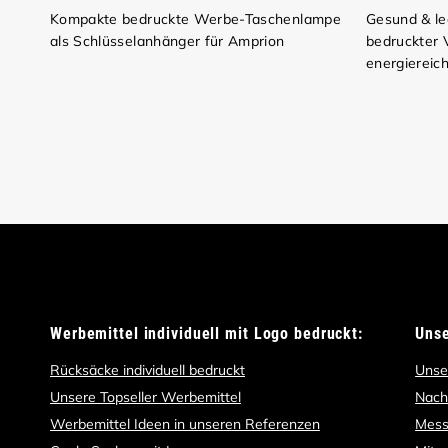
Kompakte bedruckte Werbe-Taschenlampe
Gesund & le
als Schlüsselanhänger für Amprion
bedruckter 
energiereic
Werbemittel individuell mit Logo bedruckt:
Uns
Rücksäcke individuell bedruckt
Unse
Unsere Topseller Werbemittel
Nach
Werbemittel Ideen in unseren Referenzen
Mess