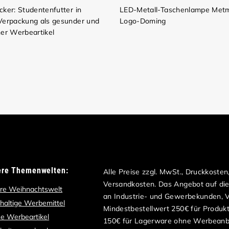
cker: Studentenfutter in
LED-Metall-Taschenlampe Metm
Verpackung als gesunder und
Logo-Doming
her Werbeartikel
ere Themenwelten:
Alle Preise zzgl. MwSt., Druckkoste
Versandkosten. Das Angebot auf dies
re Weihnachtswelt
an Industrie- und Gewerbekunden, Ve
haltige Werbemittel
Mindestbestellwert 250€ für Produk
e Werbeartikel
150€ für Lagerware ohne Werbeanb