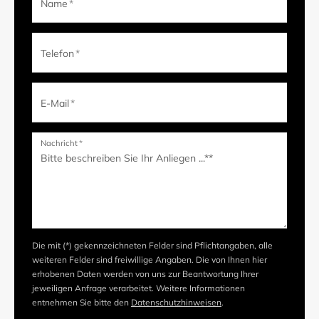
Name
*
Telefon
*
E-Mail
*
Nachricht
*
Die mit (*) gekennzeichneten Felder sind Pflichtangaben, alle
weiteren Felder sind freiwillige Angaben. Die von Ihnen hier
erhobenen Daten werden von uns zur Beantwortung Ihrer
jeweiligen Anfrage verarbeitet. Weitere Informationen
entnehmen Sie bitte den
Datenschutzhinweisen
.