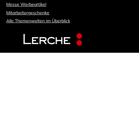
Messe Werbeartikel
Mitarbeitergeschenke
Alle Themenwelten im Überblick
Alle Preise zzgl. MwSt., Druckkosten, Drucknebenkosten und
Versandkosten. Das Angebot auf dieser Website richtet sich
nur an Industrie- und Gewerbekunden, Vereine und
Institutionen. Mindestbestellwert 250€ für Produkte mit
Werbeanbringung, 150€ für Lagerware ohne
Werbeanbringung.