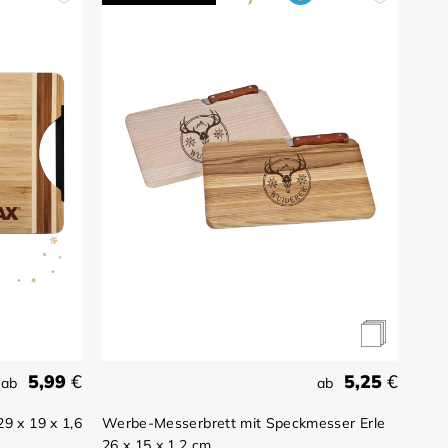
5,99
€
5,25
€
ab
ab
9 x 19 x 1,6
Werbe-Messerbrett mit Speckmesser Erle
26 x 15 x 1,2 cm