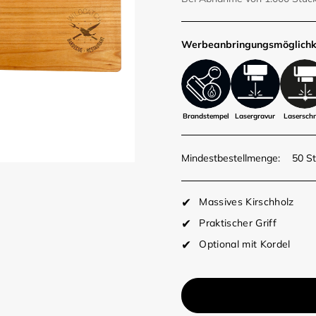
Werbe­anbringungs­möglich­k
Brandstempel
Lasergravur
Laserschn
Mindestbestellmenge:
50 S
Massives Kirschholz
Praktischer Griff
Optional mit Kordel