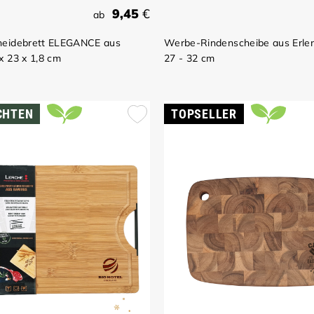
9,45
€
ab
eidebrett ELEGANCE aus
Werbe-Rindenscheibe aus Erlen
 23 x 1,8 cm
27 - 32 cm
CHTEN
TOPSELLER