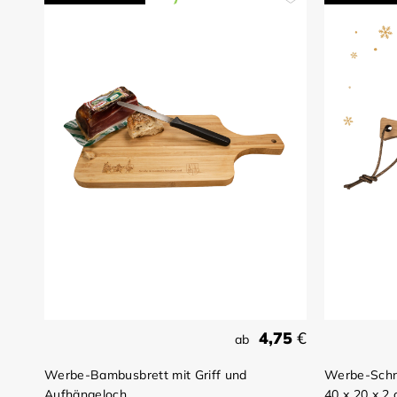
4,75
€
ab
Werbe-Bambusbrett mit Griff und
Werbe-Schne
Aufhängeloch
40 x 20 x 2