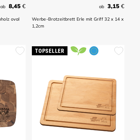
8,45
€
3,15
€
ab
ab
holz oval
Werbe-Brotzeitbrett Erle mit Griff 32 x 14 x
1,2cm
TOPSELLER