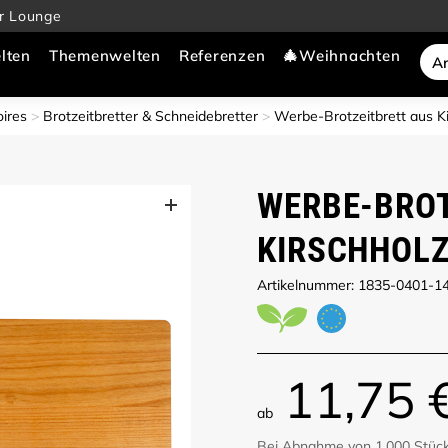
r Lounge
lten
Themenwelten
Referenzen
🎄Weihnachten
ires
Brotzeitbretter & Schneidebretter
Werbe-Brotzeitbrett aus Ki
WERBE-BROT
KIRSCHHOLZ
Artikelnummer: 1835-0401-1
11,75 
ab
Bei Abnahme von 1.000 Stüc