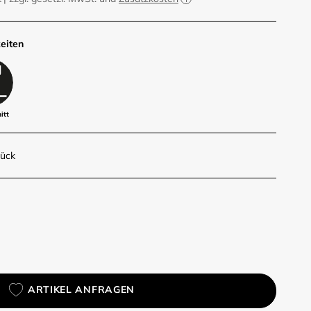
eiten
itt
tück
ARTIKEL ANFRAGEN