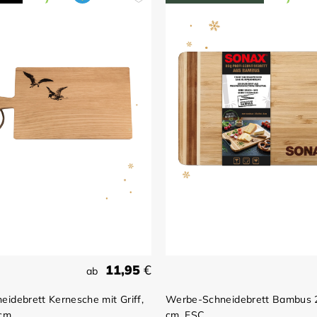
11,95
€
ab
idebrett Kernesche mit Griff,
Werbe-Schneidebrett Bambus 2
 cm
cm, FSC