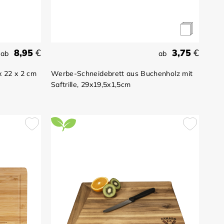
8,95
€
3,75
€
ab
ab
x 22 x 2 cm
Werbe-Schneidebrett aus Buchenholz mit
Saftrille, 29x19,5x1,5cm