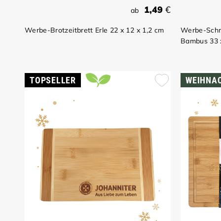
1,49
€
ab
Werbe-Brotzeitbrett Erle 22 x 12 x 1,2 cm
Werbe-Schn
Bambus 33 x
TOPSELLER
WEIHNA