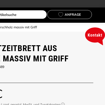
ANFRAGE
rschholz massiv mit Griff
Kontakt
ZEITBRETT AUS
 MASSIV MIT GRIFF
489
€
k
|
zzgl. gesetzl. MwSt. und
Zusatzkosten