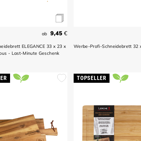
9,45
€
ab
eidebrett ELEGANCE 33 x 23 x
Werbe-Profi-Schneidebrett 32 
bus - Last-Minute Geschenk
LER
TOPSELLER