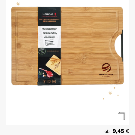
9,45
€
ab