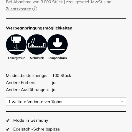
Bei Abnahme von 3.000 Stück
|
zzgl. gesetzl. MwSt. und
Zusatzkosten
Werbe­anbringungs­möglich­keiten
Lasergravur
Siebdruck
Tampondruck
Mindestbestellmenge:
100 Stück
Andere Farben:
ja
Andere Ausführungen:
ja
Made in Germany
Edelstahl-Schreibspitze