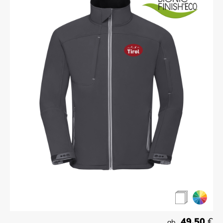
49,50
€
ab