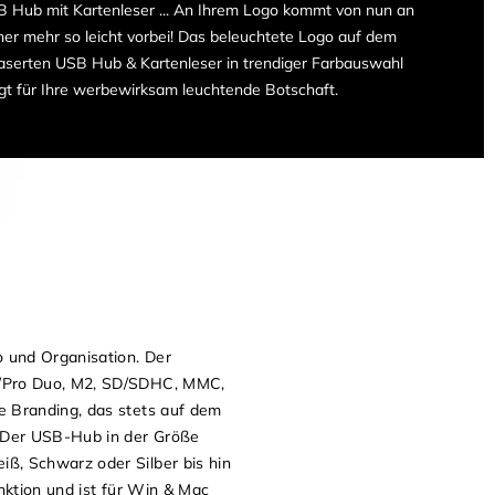
 Hub mit Kartenleser ... An Ihrem Logo kommt von nun an
ner mehr so leicht vorbei! Das beleuchtete Logo auf dem
aserten USB Hub & Kartenleser in trendiger Farbauswahl
gt für Ihre werbewirksam leuchtende Botschaft.
o und Organisation. Der
MS/Pro Duo, M2, SD/SDHC, MMC,
e Branding, das stets auf dem
 Der USB-Hub in der Größe
ß, Schwarz oder Silber bis hin
nktion und ist für Win & Mac