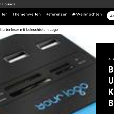
r Lounge
lten
Themenwelten
Referenzen
🎄Weihnachten
artenleser mit beleuchtetem Logo
4.
B
U
K
B