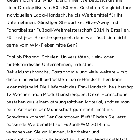
ideale Fläche zur Anbringung Ihrer Werbebotschaft mit
einer Druckgröße von 50 x 50 mm. Gestalten Sie gleich Ihre
individuellen Laola-Handschuhe als Werbemittel für Ihr
Unternehmen. Günstiger Streuartikel, Give-Away und
Fanartikel zur Fußball-Weltmeisterschaft 2014 in Brasilien.
Für fast jede Branche geeignet, denn wer lässt sich nicht
gerne vom WM-Fieber mitreißen?
Egal ob Pharma, Schulen, Universitäten, klein- oder
mittelständische Unternehmen, Industrie,
Bekleidungsbranche, Gastronomie und viele weitere - mit
diesen individuell bedruckten Laola-Handschuhen kann
jeder mitjubeln! Die Lieferzeit des Fan-Handschuhes beträgt
12 Wochen nach Produktionsfreigabe. Diese Handschuhe
bestehen aus einem atmungsaktiven Material, sodass man
beim Anfeuern der Mannschaft garantiert nicht ins
Schwitzen kommt!
Der Countdown läuft! Finden Sie jetzt
passende
Werbemittel zur Fußball-WM 2014
und
verschenken Sie an Kunden, Mitarbeiter und
Geschäftspartner tolle
Fanartikel
. Lerche: Werbemittel ist